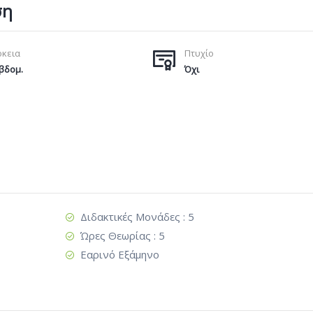
ση
ρκεια
Πτυχίο
Εβδομ.
Όχι
Διδακτικές Μονάδες : 5
Ώρες Θεωρίας : 5
Εαρινό Εξάμηνο