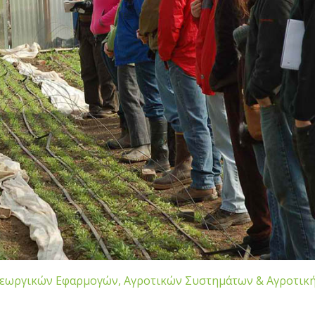
Γεωργικών Εφαρμογών, Αγροτικών Συστημάτων & Αγροτικ