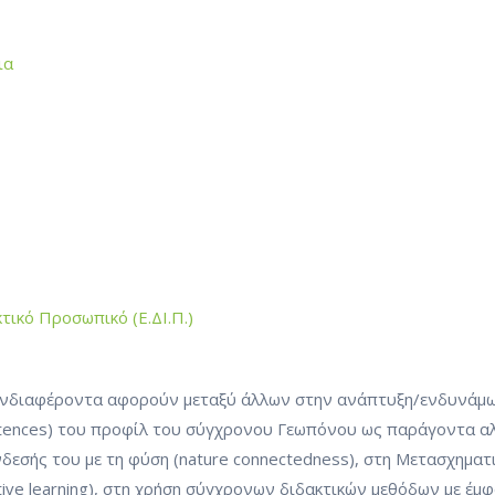
ια
τικό Προσωπικό (Ε.ΔΙ.Π.)
 ενδιαφέροντα αφορούν μεταξύ άλλων στην ανάπτυξη/ενδυνάμ
tences) του προφίλ του σύγχρονου Γεωπόνου ως παράγοντα α
νδεσής του με τη φύση (nature connectedness), στη Μετασχηματ
tive learning), στη χρήση σύγχρονων διδακτικών μεθόδων με έμ