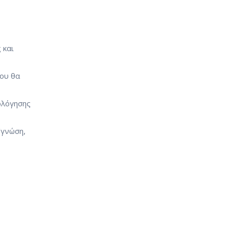
 και
που θα
ολόγησης
/γνώση,