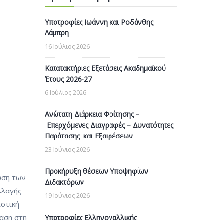
Υποτροφίες Ιωάννη και Ροδάνθης
Λάμπρη
16 Ιούλιος 2026
Κατατακτήριες Εξετάσεις Ακαδημαϊκού
Έτους 2026-27
6 Ιούλιος 2026
Ανώτατη Διάρκεια Φοίτησης –
Επερχόμενες Διαγραφές – Δυνατότητες
Παράτασης και Εξαιρέσεων
23 Ιούνιος 2026
Προκήρυξη θέσεων Υποψηφίων
ωση των
Διδακτόρων
λλαγής
19 Ιούνιος 2026
ιστική
φαση στη
Υποτροφίες Ελληνογαλλικής