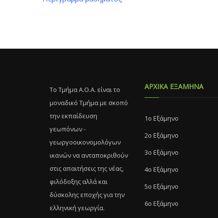
ΑΡΧΙΚΑ ΕΞΑΜΗΝΑ
Το Τμήμα Α.Ο.Α. είναι το
μοναδικό Τμήμα με σκοπό
την εκπαίδευση
1ο Εξάμηνο
γεωπόνων -
2ο Εξάμηνο
γεωργοοικονομολόγων
3ο Εξάμηνο
ικανών να ανταποκριθούν
στις απαιτήσεις της νέας,
4ο Εξάμηνο
φιλόδοξης αλλά και
5ο Εξάμηνο
δύσκολης εποχής για την
6ο Εξάμηνο
ελληνική γεωργία.