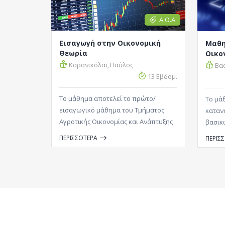
Α.Ο.Α
Εισαγωγή στην Οικονομική
Μαθη
Θεωρία
Οικο
Καρανικόλας Παύλος
Βα
13 Εβδομ.
Το μάθημα αποτελεί το πρώτο/
Το μά
εισαγωγικό μάθημα του Τμήματος
καταν
Αγροτικής Οικονομίας και Ανάπτυξης
βασικ
στην οικονομική θεωρία. Το μάθημα
αυτά 
ΠΕΡΙΣΣΟΤΕΡΑ
ΠΕΡΙΣ
αποσκοπεί στην εξοικείωση των
τµήµα 
φοιτητών με τις βασικές έννοιες της
οικονο
οικονομικής θεωρίας, μέσα από μια
θεωρί
«πλουραλιστική» προσέγγιση. Αυτό
εφαρµ
σημαίνει ότι σε όλες τις θεματικές
μικρο
ενότητες του μαθήματος εκτίθενται
μακρο
τόσο η επικρατούσα σήμερα
οικονο