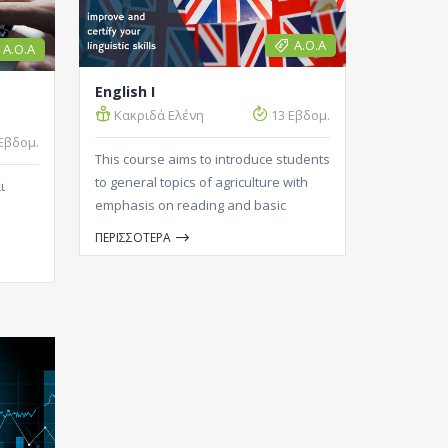
Α.Ο.Α
Α.Ο.Α
English I
Κακριδά Ελένη
13 Εβδομ.
Εβδομ.
This course aims to introduce students
to general topics of agriculture with
ι
emphasis on reading and basic
vocabulary through selected
ΠΕΡΙΣΣΟΤΕΡΑ
passages and other materials of
medium length. Πως μπορείτε να
πάρετε απαλλαγή από το μάθημα