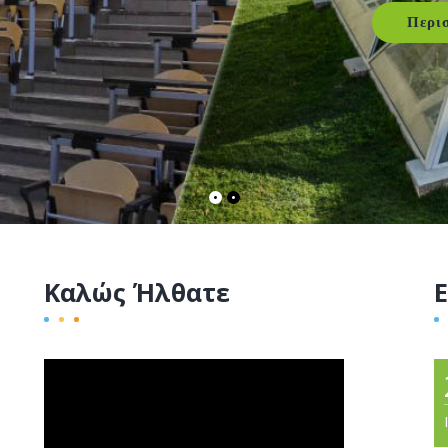
Περι
Καλώς Ήλθατε