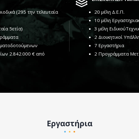
ριοδικά (295 την τελευταία
20 μέλη Δ.Ε.Π.
10 μέλη Εργαστηρια
αία 5ετία)
3 μέλη ΕιδικούΤεχν
γράμματα
2 Διοικητικοί Υπάλλ
ρηματοδοτούμενων
7 Εργαστήρια
ίων 2.842.000 € από
2 Προγράμματα Με
Εργαστήρια