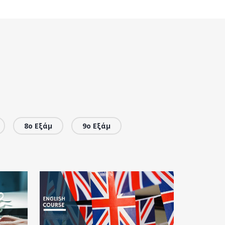
8ο Εξάμ
9ο Εξάμ