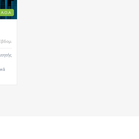
Α.Ο.Α
Εβδομ.
ιτητής
ικά
και