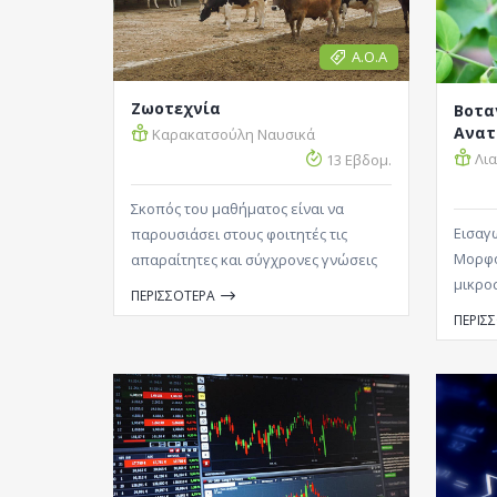
Α.Ο.Α
Ζωοτεχνία
Βοτα
Ανατ
Καρακατσούλη Ναυσικά
Λι
13 Εβδομ.
Σκοπός του μαθήματος είναι να
Εισαγ
παρουσιάσει στους φοιτητές τις
Μορφο
απαραίτητες και σύγχρονες γνώσεις
μικρο
σε βασικά θέματα της Γενικής
ΠΕΡΙΣΣΟΤΕΡΑ
ανατο
Ζωοτεχνίας.
ΠΕΡΙΣ
ειδών