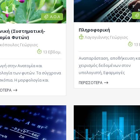
Α.Ο.Α
Πληροφορική
νική (Συστηματική-
ομία Φυτών)
Λαγογιάννης Γεώργιος
13 
ακόπουλος Γεώργιος
13 Εβδομ.
Αναπαράσταση, αποθήκευση κα
χειρισμός δεδομένων στον
ωγή στην Ανατομία και
υπολογιστή, Εφαρμογές
λογία των φυτών. Τα σύγχρονα
Πληροφορικής...
σκόπια. Η μορφολογία και
ΠΕΡΙΣΣΟΤΕΡΑ
μία των οργάνων των φυτικών
ΣΟΤΕΡΑ