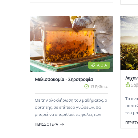
προκαλούν και στην κατανόηση της
παθογένεσης, επιδημιολογίας και
αντιμετώπισης των φυτικών
ασθενειών.
Α.Ο.Α
Λαχαν
Μελισσοκομία - Σηροτροφία
Σάβ
13 Εβδομ.
Τα αν
Με την ολοκλήρωση του μαθήματος, ο
αποτε
φοιτητής, σε επίπεδο γνώσεων, θα
του μα
μπορεί να απαριθμεί τις φυλές των
περιλα
μελισσών, να περιγράφει στοιχεία
ΠΕΡΙΣ
ΠΕΡΙΣΣΟΤΕΡΑ
φοιτητ
ανατομίας και μορφολογία της
επίπεδ
μέλισσας και του μεταξοσκώληκα, να