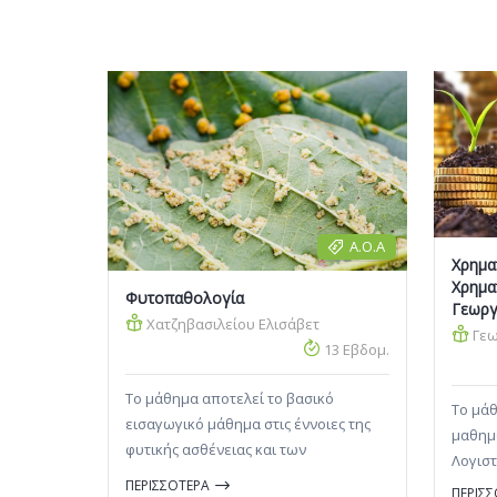
Α.Ο.Α
Χρημα
Χρημα
Φυτοπαθολογία
Γεωργ
Χατζηβασιλείου Ελισάβετ
Γεω
13 Εβδομ.
Το μάθημα αποτελεί το βασικό
Το μάθ
εισαγωγικό μάθημα στις έννοιες της
μαθημά
φυτικής ασθένειας και των
Λογιστι
παθογόνων παραγόντων που τις
ΠΕΡΙΣΣΟΤΕΡΑ
ΠΕΡΙΣ