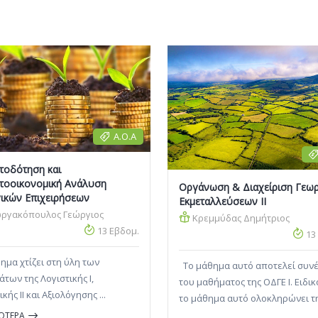
Α.Ο.Α
τοδότηση και
τοοικονομική Ανάλυση
Οργάνωση & Διαχείριση Γεω
ικών Επιχειρήσεων
Εκμεταλλεύσεων ΙΙ
ργακόπουλος Γεώργιος
Κρεμμύδας Δημήτριος
13 Εβδομ.
13
ημα χτίζει στη ύλη των
Το μάθημα αυτό αποτελεί συνέ
των της Λογιστικής I,
του μαθήματος της ΟΔΓΕ Ι. Ειδι
κής II και Αξιολόγησης ...
το μάθημα αυτό ολοκληρώνει τ
τεχνικοοικονομική καταγραφής 
ΣΟΤΕΡΑ