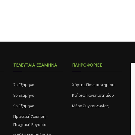
αση και τις προοπτικές της
τις σύγχρονες τάσεις στην αγορ
ωγής κηπευτικών στην ύπαιθρο
παραγώγων με εφαρμογές τόσο
ό κάλυψη, την διατροφική αξία
αγροδιατροφή όσο και στην
πευτικών, την οικονομικότητα
εφοδιαστική αλυσίδα. Με την ε
λλιέργειας, την υφιστάμενη
ολοκλήρωση του μαθήματος ο/
αση και τις δυνατότητες
φοιτητής/τρια θα είναι σε θέση 
ης των εισαγωγών και αύξησης
αγωγών, τις τεχνικές της
ργειας κηπευτικών με
ΤΕΛΕΥΤΑΙΑ ΕΞΑΜΗΝΑ
ΠΛΗΡΟΦΟΡΙΕΣ
ογή σύγχρονων τεχνολογιών,
και τους μετασυλλεκτικούς
μούς των κηπευτικών.
7o Eξάμηνο
Χάρτης Πανεπιστημίου
8o Eξάμηνο
Κτήρια Πανεπιστημίου
9ο Εξάμηνο
Μέσα Συγκοινωνίας
Πρακτική Άσκηση -
Πτυχιακή Εργασία
Μαθήματα Επιλογής