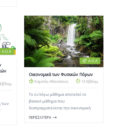
οφικών
Πληροφοριακών Συστημάτων στη
Διοίκηση μιας επιχείρησης, • μπορεί
να διακρίνει τρεις διαφορετικές
ι
διαστάσεις σε κάθε Πληροφοριακό
Σύστημα (τεχνολογία, οργανισμός,
διοίκηση και ανθρώπινο δυναμικό),
Α.Ο.Α
Α.Ο.Α
ν
κών
Οικονομικά των Φυσικών Πόρων
Καμπάς Αθανάσιος
13 Εβδομ.
 Εβδομ.
Το εν λόγω μάθημα αποτελεί το
βασικό μάθημα που
ς των
διαπραγματεύεται την οικονομική
ν
ανάλυση και τη διαχείριση των
ν
ΠΕΡΙΣΣΟΤΕΡΑ
φυσικών πόρων. Ή ύλη του
έον,
μαθήματος στοχεύει στην εισαγωγή
ο και