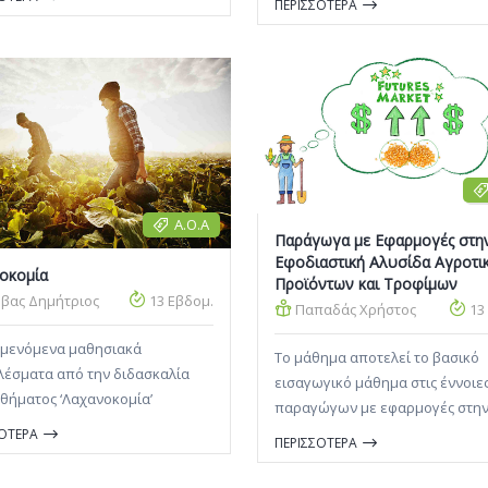
ΠΕΡΙΣΣΟΤΕΡΑ
ανάλυσης των γεωργοκτηνοτρ
εκμεταλλεύσεων, εξετάζει την
ανάλυση της λειτουργίας των
γεωργικών εκμεταλλεύσεων κα
αναλύει τη διαδικασία λήψης
αποφάσεων στις γεωργικές
εκμεταλλεύσεις.
Α.Ο.Α
Παράγωγα με Εφαρμογές στη
Εφοδιαστική Αλυσίδα Αγροτι
οκομία
Προϊόντων και Τροφίμων
βας Δημήτριος
13 Εβδομ.
Παπαδάς Χρήστος
13
αμενόμενα μαθησιακά
Το μάθημα αποτελεί το βασικό
λέσματα από την διδασκαλία
εισαγωγικό μάθημα στις έννοιε
θήματος ‘Λαχανοκομία’
παραγώγων με εφαρμογές στη
μβάνουν την εξοικείωση των
Εφοδιαστική Αλυσίδα Αγροτικώ
ΣΟΤΕΡΑ
ΠΕΡΙΣΣΟΤΕΡΑ
ών σε θεωρητικό και πρακτικό
Προϊόντων και Τροφίμων. Επιπλ
ο με την υφιστάμενη
αναδεικνύει τον στρατηγικό ρόλ