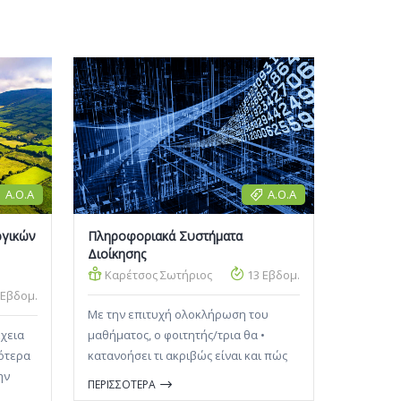
Α.Ο.Α
Α.Ο.Α
ργικών
Πληροφοριακά Συστήματα
Διοίκησης
Καρέτσος Σωτήριος
13 Εβδομ.
 Εβδομ.
Με την επιτυχή ολοκλήρωση του
χεια
μαθήματος, ο φοιτητής/τρια θα •
κότερα
κατανοήσει τι ακριβώς είναι και πώς
ην
λειτουργεί ένα Πληροφοριακό
ΠΕΡΙΣΣΟΤΕΡΑ
και
Σύστημα, • κατανοήσει το ρόλο των