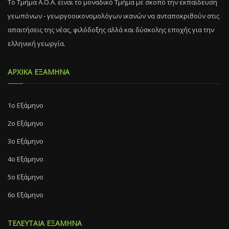
Το Τμήμα Α.Ο.Α. είναι το μοναδικό Τμήμα με σκοπό την εκπαίδευση
γεωπόνων - γεωργοοικονομολόγων ικανών να ανταποκριθούν στις
απαιτήσεις της νέας, φιλόδοξης αλλά και δύσκολης εποχής για την
ελληνική γεωργία.
ΑΡΧΙΚΑ ΕΞΑΜΗΝΑ
1ο Εξάμηνο
2ο Εξάμηνο
3ο Εξάμηνο
4ο Εξάμηνο
5ο Εξάμηνο
6ο Εξάμηνο
ΤΕΛΕΥΤΑΙΑ ΕΞΑΜΗΝΑ