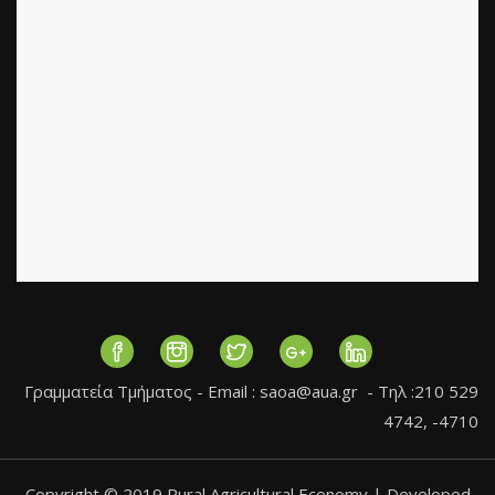
Γραμματεία Τμήματος - Εmail :
saoa@aua.gr
- Τηλ :210 529
4742, -4710
Copyright © 2019 Rural Agricultural Economy | Developed