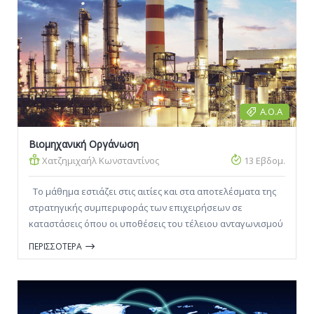
Α.Ο.Α
Βιομηχανική Οργάνωση
Χατζημιχαήλ Κωνσταντίνος
13 Εβδομ.
Το μάθημα εστιάζει στις αιτίες και στα αποτελέσματα της
στρατηγικής συμπεριφοράς των επιχειρήσεων σε
καταστάσεις όπου οι υποθέσεις του τέλειου ανταγωνισμού
δεν ισχύουν. Πρωταρχικός στόχος του μαθήματος είναι να
ΠΕΡΙΣΣΟΤΕΡΑ
εισάγει τους φοιτητές στις βασικές έννοιες της
βιομηχανικής οργάνωσης και να τους βοηθήσει να
κατανοήσουν τον τρόπο λειτουργίας μιας βιομηχανίας και
τον τρόπο αλληλεπίδρασης των επιχειρήσεων μέσα σε