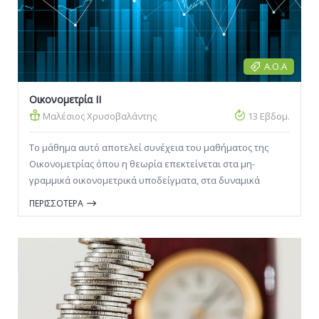
Α.Ο.Α
Οικονομετρία II
Μαλέσιος Χρυσοβαλάντης
13 Εβδομ.
Το μάθημα αυτό αποτελεί συνέχεια του μαθήματος της
Οικονομετρίας όπου η θεωρία επεκτείνεται στα μη-
γραμμικά οικονομετρικά υποδείγματα, στα δυναμικά
οικονομετρικά υποδείγματα, στα υποδείγματα
ΠΕΡΙΣΣΟΤΕΡΑ
ταυτόχρονων εξισώσεων και στην οικονομετρία
χρονοσειρών.