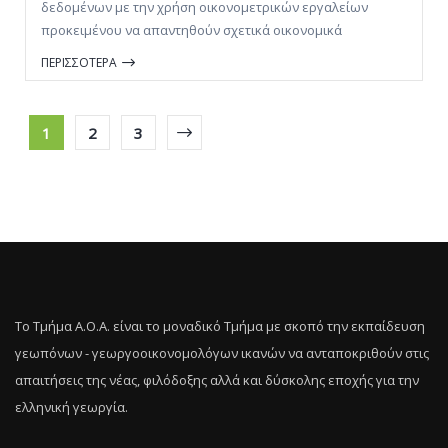
δεδομένων με την χρήση οικονομετρικών εργαλείων
προκειμένου να απαντηθούν σχετικά οικονομικά
ερωτήματα με τη χρήση πρωτογενών και δευτερογενών
ΠΕΡΙΣΣΟΤΕΡΑ
δεδομένων.
1
2
3
Το Τμήμα Α.Ο.Α. είναι το μοναδικό Τμήμα με σκοπό την εκπαίδευση
γεωπόνων - γεωργοοικονομολόγων ικανών να ανταποκριθούν στις
απαιτήσεις της νέας, φιλόδοξης αλλά και δύσκολης εποχής για την
ελληνική γεωργία.