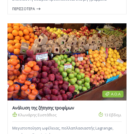
οικονομετρικά υποδείγματα με την ταυτόχρονη πρακτική
ΠΕΡΙΣΣΟΤΕΡΑ
εφαρμογή της. Σκοπός δηλαδή του μαθήματος είναι η
εφαρμογή μικροοικονομετρικών μεθόδων ανάλυσης
δεδομένων με τη χρήση λογισμικού οικονομετρικών
εφαρμογών.
Α.Ο.Α
Ανάλυση της ζήτησης τροφίμων
Κλωνάρης Ευστάθιος
13 Εβδομ.
Μεγιστοποίηση ωφέλειας, πολλαπλασιαστής Lagrange,