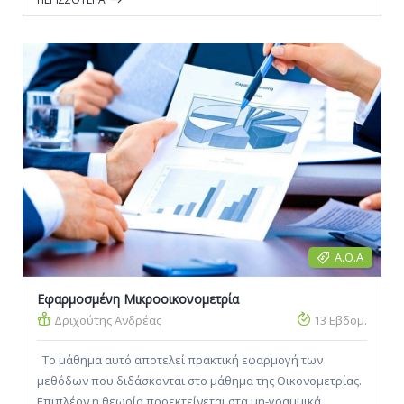
με το αν και κατά πόσο επηρεάζει μια μεταβλητή Χ μια άλλη
μεταβλητή Υ, όταν δεν μπορούμε ή δεν θέλουμε να
εκτελέσουμε ένα πείραμα. Οι φοιτητές, μετά την […]
Α.Ο.Α
Εφαρμοσμένη Μικροοικονομετρία
Δριχούτης Ανδρέας
13 Εβδομ.
Το μάθημα αυτό αποτελεί πρακτική εφαρμογή των
μεθόδων που διδάσκονται στο μάθημα της Οικονομετρίας.
Επιπλέον η θεωρία προεκτείνεται στα μη-γραμμικά