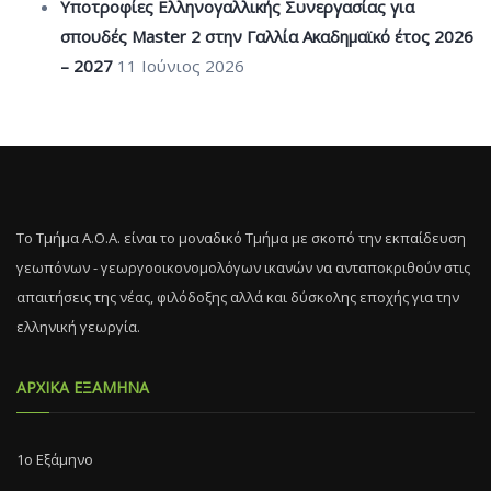
Υποτροφίες Ελληνογαλλικής Συνεργασίας για
σπουδές Master 2 στην Γαλλία Ακαδημαϊκό έτος 2026
– 2027
11 Ιούνιος 2026
Το Τμήμα Α.Ο.Α. είναι το μοναδικό Τμήμα με σκοπό την εκπαίδευση
γεωπόνων - γεωργοοικονομολόγων ικανών να ανταποκριθούν στις
απαιτήσεις της νέας, φιλόδοξης αλλά και δύσκολης εποχής για την
ελληνική γεωργία.
ΑΡΧΙΚΑ ΕΞΑΜΗΝΑ
1ο Εξάμηνο