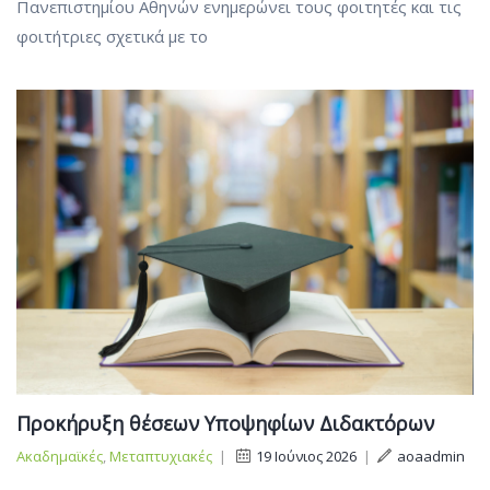
Πανεπιστημίου Αθηνών ενημερώνει τους φοιτητές και τις
φοιτήτριες σχετικά με το
Προκήρυξη θέσεων Υποψηφίων Διδακτόρων
Ακαδημαϊκές
,
Μεταπτυχιακές
|
19 Ιούνιος 2026
|
aoaadmin