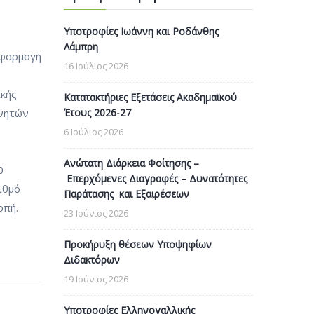
Υποτροφίες Ιωάννη και Ροδάνθης
Λάμπρη
εφαρμογή
16 Ιούλιος 2026
ικής
Κατατακτήριες Εξετάσεις Ακαδημαϊκού
ινητών
Έτους 2026-27
6 Ιούλιος 2026
Ανώτατη Διάρκεια Φοίτησης –
0
Επερχόμενες Διαγραφές – Δυνατότητες
ιθμό
Παράτασης και Εξαιρέσεων
οπή.
23 Ιούνιος 2026
Προκήρυξη θέσεων Υποψηφίων
Διδακτόρων
19 Ιούνιος 2026
Υποτροφίες Ελληνογαλλικής