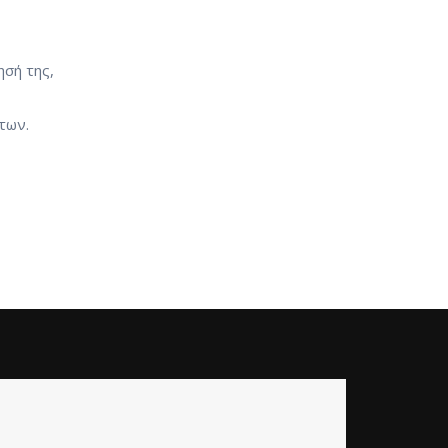
ησή της,
των.