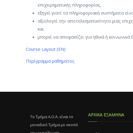
επιχειρηματικής πληροφορίας,
εξηγεί γιατί τα πληροφοριακά συστήματα είν
αξιολογεί την αποτελεσματικότητα μιας επιχε
και
μπορεί να αποφασίζει για ηθικά ή κοινωνικ
Course Layout (EN)
Περίγραμμα μαθήματος
ΑΡΧΙΚΑ ΕΞΑΜΗΝΑ
Το Τμήμα Α.Ο.Α. είναι το
μοναδικό Τμήμα με σκοπό
την εκπαίδευση