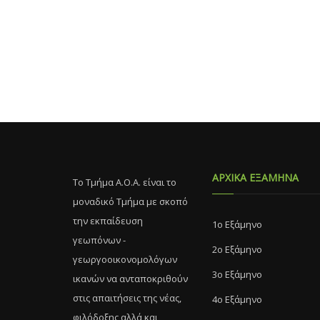
ΑΡΧΙΚΑ ΕΞΑΜΗΝΑ
Το Τμήμα Α.Ο.Α. είναι το
μοναδικό Τμήμα με σκοπό
την εκπαίδευση
1ο Εξάμηνο
γεωπόνων -
2ο Εξάμηνο
γεωργοοικονομολόγων
3ο Εξάμηνο
ικανών να ανταποκριθούν
στις απαιτήσεις της νέας,
4ο Εξάμηνο
φιλόδοξης αλλά και