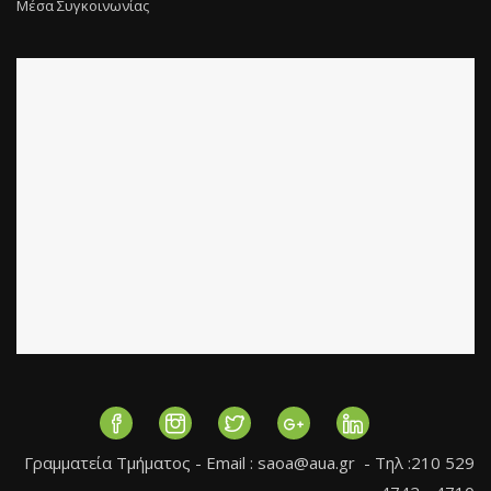
Μέσα Συγκοινωνίας
Γραμματεία Τμήματος - Εmail :
saoa@aua.gr
- Τηλ :210 529