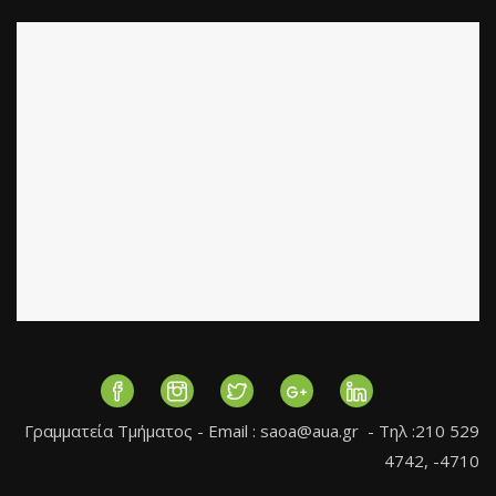
Γραμματεία Τμήματος - Εmail :
saoa@aua.gr
- Τηλ :210 529
4742, -4710