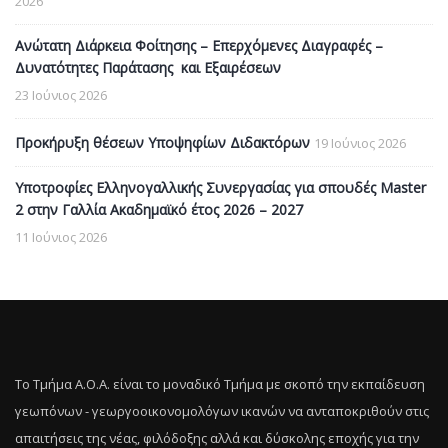
2026
Ανώτατη Διάρκεια Φοίτησης – Επερχόμενες Διαγραφές –
Δυνατότητες Παράτασης και Εξαιρέσεων
23 Ιούνιος 2026
Προκήρυξη θέσεων Υποψηφίων Διδακτόρων
19 Ιούνιος 2026
Υποτροφίες Ελληνογαλλικής Συνεργασίας για σπουδές Master
2 στην Γαλλία Ακαδημαϊκό έτος 2026 – 2027
11 Ιούνιος 2026
Το Τμήμα Α.Ο.Α. είναι το μοναδικό Τμήμα με σκοπό την εκπαίδευση
γεωπόνων - γεωργοοικονομολόγων ικανών να ανταποκριθούν στις
απαιτήσεις της νέας, φιλόδοξης αλλά και δύσκολης εποχής για την