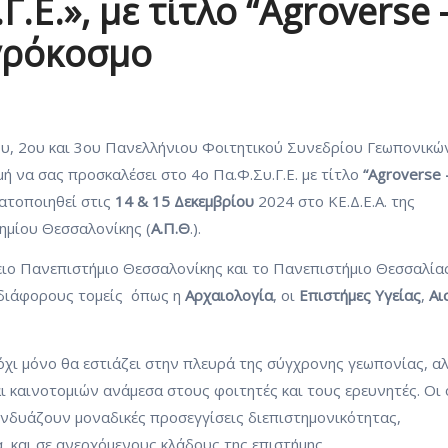
.Ε.», με τίτλο “Agroverse 
γρόκοσμο
ου, 2ου και 3ου Πανελλήνιου Φοιτητικού Συνεδρίου Γεωπονικώ
ιμή να σας προσκαλέσει στο 4ο Πα.Φ.Συ.Γ.Ε. με τίτλο
“Agroverse 
ματοποιηθεί στις
14 & 15 Δεκεμβρίου
2024 στο ΚΕ.Δ.Ε.Α. της
ημίου Θεσσαλονίκης (
Α.Π.Θ
.).
ιο Πανεπιστήμιο Θεσσαλονίκης και το Πανεπιστήμιο Θεσσαλίας
διάφορους τομείς όπως η
Αρχαιολογία
, οι
Επιστήμες Υγείας
,
Αι
χι μόνο θα εστιάζει στην πλευρά της σύγχρονης γεωπονίας, αλ
 καινοτομιών ανάμεσα στους φοιτητές και τους ερευνητές. Οι 
νδυάζουν μοναδικές προσεγγίσεις διεπιστημονικότητας,
 και σε ανερχόμενους κλάδους της επιστήμης.