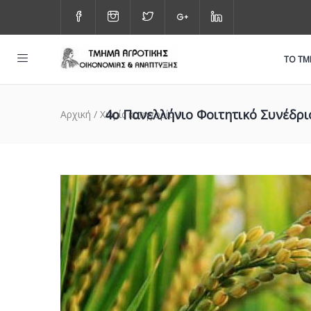
ΤΟ Τ
4ο Πανελλήνιο Φοιτητικό Συνέδρι
Αρχική
/
Χωρίς κατηγορία
/