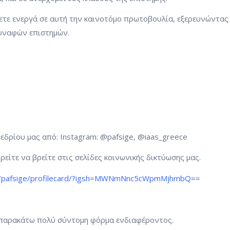
ετε ενεργά σε αυτή την καινοτόμο πρωτοβουλία, εξερευνώντας 
συναφών επιστημών.
εδρίου μας από: Instagram: @pafsige, @iaas_greece
ρείτε να βρείτε στις σελίδες κοινωνικής δικτύωσης μας.
m/pafsige/profilecard/?igsh=MWNmNnc5cWpmMjhmbQ==
 παρακάτω πολύ σύντομη φόρμα ενδιαφέροντος.