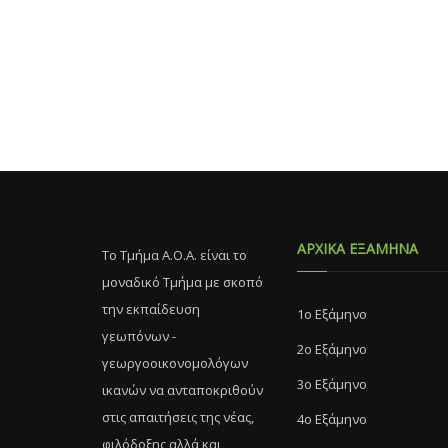
ΑΡΧΙΚΑ ΕΞΑΜΗΝΑ
Το Τμήμα Α.Ο.Α. είναι το
μοναδικό Τμήμα με σκοπό
την εκπαίδευση
1ο Εξάμηνο
γεωπόνων -
2ο Εξάμηνο
γεωργοοικονομολόγων
3ο Εξάμηνο
ικανών να ανταποκριθούν
στις απαιτήσεις της νέας,
4ο Εξάμηνο
φιλόδοξης αλλά και