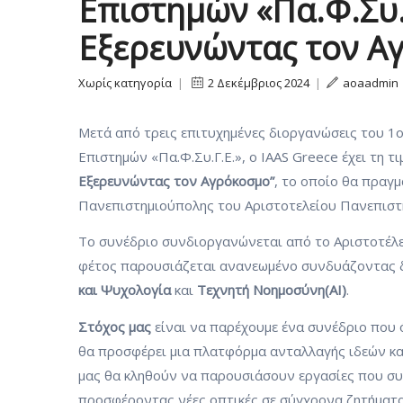
Επιστημών «Πα.Φ.Συ.Γ
Εξερευνώντας τον Α
Χωρίς κατηγορία
|
2 Δεκέμβριος 2024
|
aoaadmin
Μετά από τρεις επιτυχημένες διοργανώσεις του 1
Επιστημών «Πα.Φ.Συ.Γ.Ε.», ο IAAS Greece έχει τη τ
Εξερευνώντας τον Αγρόκοσμο”
, το οποίο θα πραγ
Πανεπιστημιούπολης του Αριστοτελείου Πανεπιστ
Το συνέδριο συνδιοργανώνεται από το Αριστοτέλε
φέτος παρουσιάζεται ανανεωμένο συνδυάζοντας 
και Ψυχολογία
και
Τεχνητή Νοημοσύνη(ΑΙ)
.
Στόχος μας
είναι να παρέχουμε ένα συνέδριο που ό
θα προσφέρει μια πλατφόρμα ανταλλαγής ιδεών και
μας θα κληθούν να παρουσιάσουν εργασίες που συ
προσφέροντας νέες οπτικές σε σύγχρονα ζητήματα,