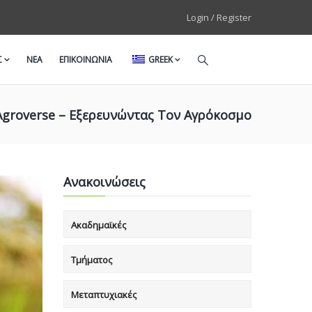
Login / Register
Σ
ΝΕΑ
ΕΠΙΚΟΙΝΩΝΙΑ
GREEK
“Agroverse – Εξερευνώντας Τον Αγρόκοσμο
Ανακοινώσεις
Ακαδημαϊκές
Τμήματος
Μεταπτυχιακές