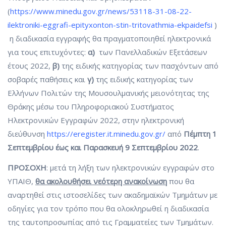
(
https://www.minedu.gov.gr/news/53118-31-08-22-
ilektroniki-eggrafi-epityxonton-stin-tritovathmia-ekpaidefsi
)
η διαδικασία εγγραφής θα πραγματοποιηθεί ηλεκτρονικά
για τους επιτυχόντες:
α)
των Πανελλαδικών Εξετάσεων
έτους 2022,
β)
της ειδικής κατηγορίας των πασχόντων από
σοβαρές παθήσεις και
γ)
της ειδικής κατηγορίας των
Ελλήνων Πολιτών της Μουσουλμανικής μειονότητας της
Θράκης μέσω του Πληροφοριακού Συστήματος
Ηλεκτρονικών Εγγραφών 2022, στην ηλεκτρονική
διεύθυνση
https://eregister.it.minedu.gov.gr/
από
Πέμπτη 1
Σεπτεμβρίου έως και Παρασκευή 9 Σεπτεμβρίου 2022
.
ΠΡΟΣΟΧΗ
: μετά τη λήξη των ηλεκτρονικών εγγραφών στο
ΥΠΑΙΘ,
θα ακολουθήσει νεότερη ανακοίνωση
που θα
αναρτηθεί στις ιστοσελίδες των ακαδημαϊκών Τμημάτων με
οδηγίες για τον τρόπο που θα ολοκληρωθεί η διαδικασία
της ταυτοπροσωπίας από τις Γραμματείες των Τμημάτων.