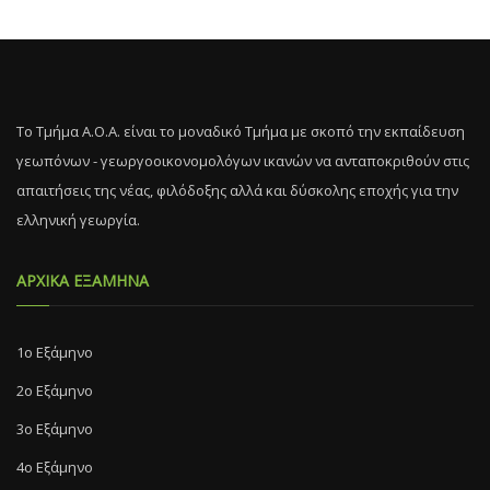
Το Τμήμα Α.Ο.Α. είναι το μοναδικό Τμήμα με σκοπό την εκπαίδευση
γεωπόνων - γεωργοοικονομολόγων ικανών να ανταποκριθούν στις
απαιτήσεις της νέας, φιλόδοξης αλλά και δύσκολης εποχής για την
ελληνική γεωργία.
ΑΡΧΙΚΑ ΕΞΑΜΗΝΑ
1ο Εξάμηνο
2ο Εξάμηνο
3ο Εξάμηνο
4ο Εξάμηνο