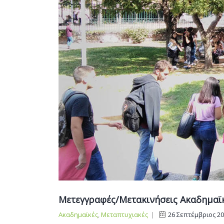
Μετεγγραφές/Μετακινήσεις Ακαδημαϊκ
Ακαδημαϊκές
,
Μεταπτυχιακές
|
26 Σεπτέμβριος 2