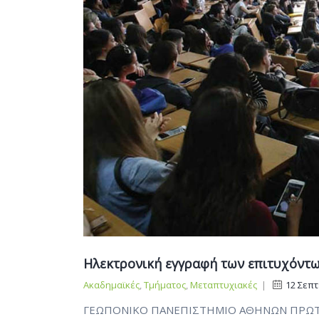
Ηλεκτρονική εγγραφή των επιτυχόντων
Ακαδημαϊκές
,
Τμήματος
,
Μεταπτυχιακές
|
12 Σεπτ
ΓΕΩΠΟΝΙΚΟ ΠΑΝΕΠΙΣΤΗΜΙΟ ΑΘΗΝΩΝ ΠΡΩΤΟΕΤΕ