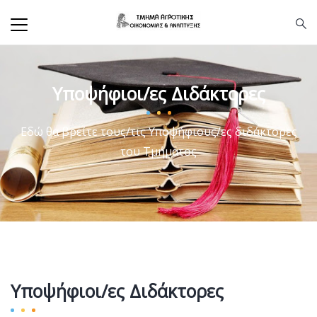
Υποψήφιοι/ες Διδάκτορες
Εδώ θα βρείτε τους/τις Υποψήφιους/ες διδάκτορες
του Τμήματος
Υποψήφιοι/ες Διδάκτορες