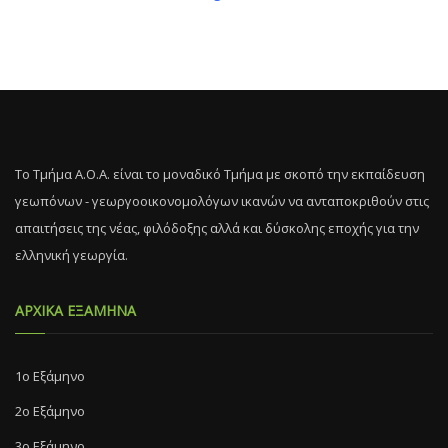
Το Τμήμα Α.Ο.Α. είναι το μοναδικό Τμήμα με σκοπό την εκπαίδευση
γεωπόνων - γεωργοοικονομολόγων ικανών να ανταποκριθούν στις
απαιτήσεις της νέας, φιλόδοξης αλλά και δύσκολης εποχής για την
ελληνική γεωργία.
ΑΡΧΙΚΑ ΕΞΑΜΗΝΑ
1ο Εξάμηνο
2ο Εξάμηνο
3ο Εξάμηνο