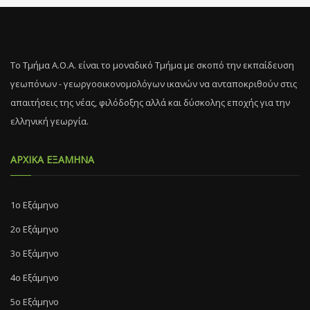
Το Τμήμα Α.Ο.Α. είναι το μοναδικό Τμήμα με σκοπό την εκπαίδευση
γεωπόνων - γεωργοοικονομολόγων ικανών να ανταποκριθούν στις
απαιτήσεις της νέας, φιλόδοξης αλλά και δύσκολης εποχής για την
ελληνική γεωργία.
ΑΡΧΙΚΑ ΕΞΑΜΗΝΑ
1ο Εξάμηνο
2ο Εξάμηνο
3ο Εξάμηνο
4ο Εξάμηνο
5ο Εξάμηνο