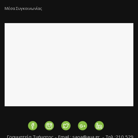
Μέσα Συγκοινωνίας
Γραμματεία Τμήματος - Εmail :
saoa@aua.gr
- Τηλ :210 529