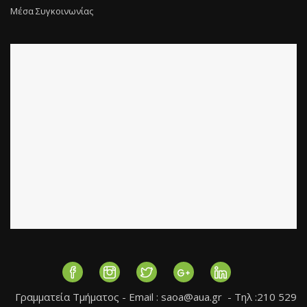
Μέσα Συγκοινωνίας
Γραμματεία Τμήματος - Εmail :
saoa@aua.gr
- Τηλ :210 529