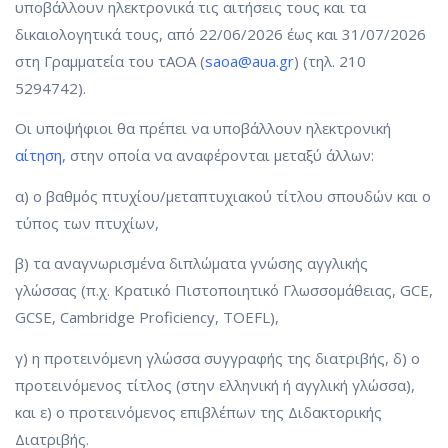
υποβάλλουν ηλεκτρονικά τις αιτήσεις τους και τα
δικαιολογητικά τους, από 22/06/2026 έως και 31/07/2026
στη Γραμματεία του τΑΟΑ (
saoa@aua.gr
) (τηλ. 210
5294742).
Οι υποψήφιοι θα πρέπει να υποβάλλουν ηλεκτρονική
αίτηση
, στην οποία να αναφέρονται μεταξύ άλλων:
α) ο βαθμός πτυχίου/μεταπτυχιακού τίτλου σπουδών και ο
τύπος των πτυχίων,
β) τα αναγνωρισμένα διπλώματα γνώσης αγγλικής
γλώσσας (π.χ. Κρατικό Πιστοποιητικό Γλωσσομάθειας, GCE,
GCSE, Cambridge Proficiency, TOEFL),
γ) η προτεινόμενη γλώσσα συγγραφής της διατριβής, δ) ο
προτεινόμενος τίτλος (στην ελληνική ή αγγλική γλώσσα),
και ε) ο προτεινόμενος επιβλέπων της Διδακτορικής
Διατριβής.