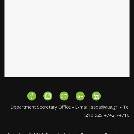
Department Secretary Office - E-mail :
saoa@aua.gr
- Tel
:210 529 4742, -4710