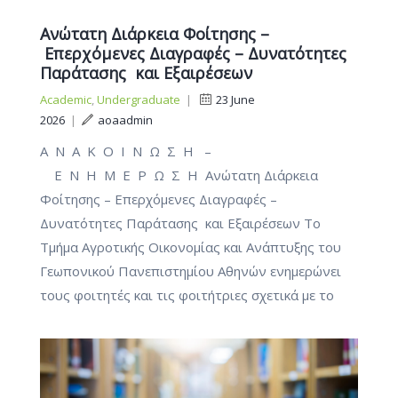
Ανώτατη Διάρκεια Φοίτησης –
Επερχόμενες Διαγραφές – Δυνατότητες
Παράτασης και Εξαιρέσεων
Academic
,
Undergraduate
|
23 June
2026
|
aoaadmin
Α Ν Α Κ Ο Ι Ν Ω Σ Η –
Ε Ν Η Μ Ε Ρ Ω Σ Η Ανώτατη Διάρκεια
Φοίτησης – Επερχόμενες Διαγραφές –
Δυνατότητες Παράτασης και Εξαιρέσεων Το
Τμήμα Αγροτικής Οικονομίας και Ανάπτυξης του
Γεωπονικού Πανεπιστημίου Αθηνών ενημερώνει
τους φοιτητές και τις φοιτήτριες σχετικά με το