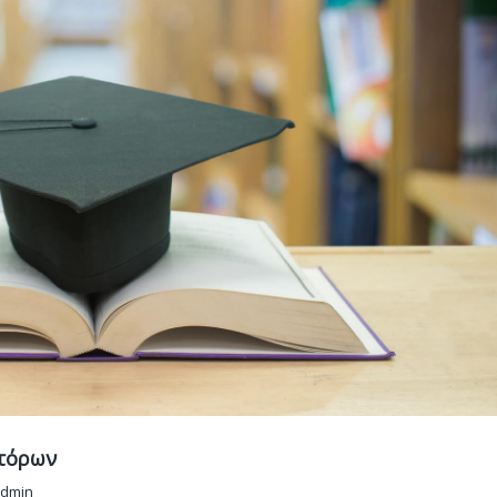
τόρων
dmin