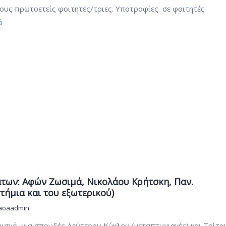
ους πρωτοετείς φοιτητές/τριες. Υποτροφίες σε φοιτητές
ά
ων: Αφών Ζωσιμά, Νικολάου Κρήτσκη, Παν.
ήμια και του εξωτερικού)
aoaadmin
σμό, για σπουδές Δεύτερου Κύκλου (μεταπτυχιακές) και Τρίτο