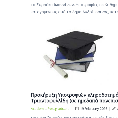
το Συρράκο Ιωαννίνων. Υποτροφίες σε Κυθήρι
καταγόμενους από το Δήμο Ανδρίτσαινας, κατ
Προκήρυξη Υποτροφιών κληροδοτημάτ
Τριανταφυλλίδη (σε ημεδαπά πανεπιστ
Academic
,
Postgraduate
|
19 February 2026
|
Προκήρυξη επιλογής υποτρόφων χωρίς διαγωνι