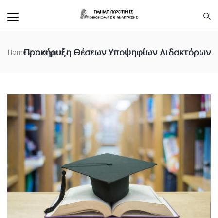
Προκήρυξη Θέσεων Υποψηφίων Διδακτόρων
Home
/
Academic
/