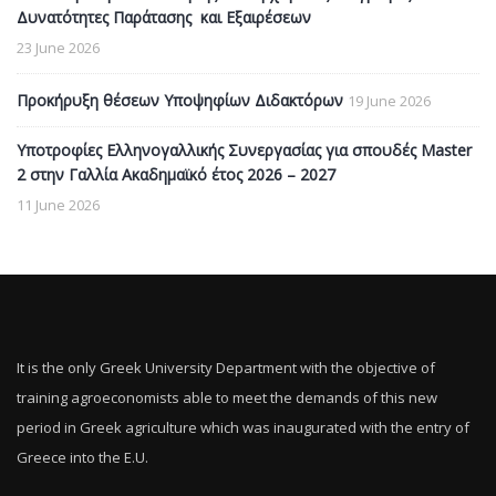
Δυνατότητες Παράτασης και Εξαιρέσεων
23 June 2026
Προκήρυξη θέσεων Υποψηφίων Διδακτόρων
19 June 2026
Υποτροφίες Ελληνογαλλικής Συνεργασίας για σπουδές Master
2 στην Γαλλία Ακαδημαϊκό έτος 2026 – 2027
11 June 2026
It is the only Greek University Department with the objective of
training agroeconomists able to meet the demands of this new
period in Greek agriculture which was inaugurated with the entry of
Greece into the E.U.