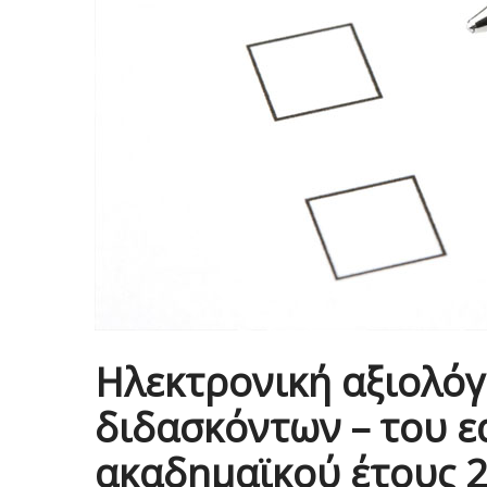
Ηλεκτρονική αξιολό
διδασκόντων – του ε
ακαδημαϊκού έτους 