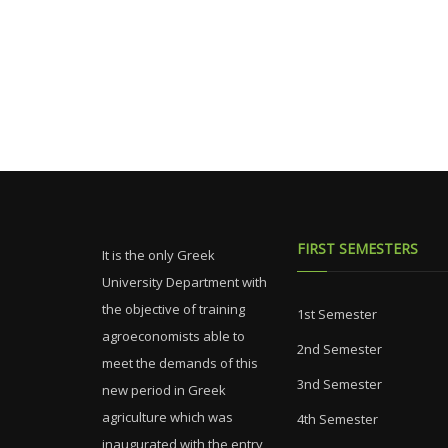
FIRST SEMESTERS
It is the only Greek
University Department with
the objective of training
1st Semester
agroeconomists able to
2nd Semester
meet the demands of this
3nd Semester
new period in Greek
agriculture which was
4th Semester
inaugurated with the entry