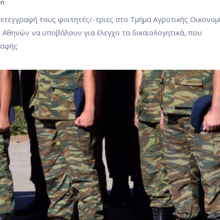
in
τεγγραφή τους φοιτητές/-τριες στο Τμήμα Αγροτικής Οικονομ
 Αθηνών να υποβάλουν για έλεγχο τα δικαιολογητικά, που
ραφής