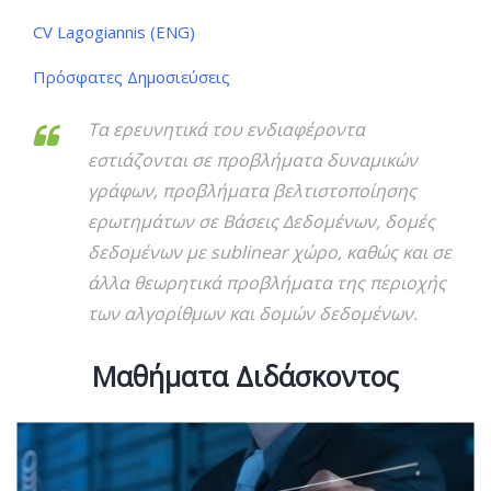
CV Lagogiannis (ENG)
Πρόσφατες Δημοσιεύσεις
Τα ερευνητικά του ενδιαφέροντα
εστιάζονται σε προβλήματα δυναμικών
γράφων, προβλήματα βελτιστοποίησης
ερωτημάτων σε Βάσεις Δεδομένων, δομές
δεδομένων με sublinear χώρο, καθώς και σε
άλλα θεωρητικά προβλήματα της περιοχής
των αλγορίθμων και δομών δεδομένων.
Μαθήματα Διδάσκοντος