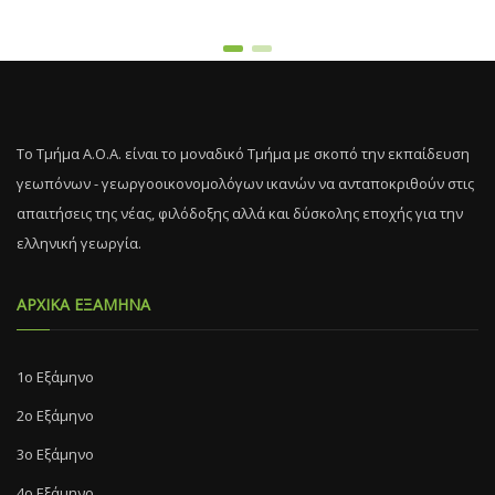
Το Τμήμα Α.Ο.Α. είναι το μοναδικό Τμήμα με σκοπό την εκπαίδευση
γεωπόνων - γεωργοοικονομολόγων ικανών να ανταποκριθούν στις
απαιτήσεις της νέας, φιλόδοξης αλλά και δύσκολης εποχής για την
ελληνική γεωργία.
ΑΡΧΙΚΑ ΕΞΑΜΗΝΑ
1ο Εξάμηνο
2ο Εξάμηνο
3ο Εξάμηνο
4ο Εξάμηνο