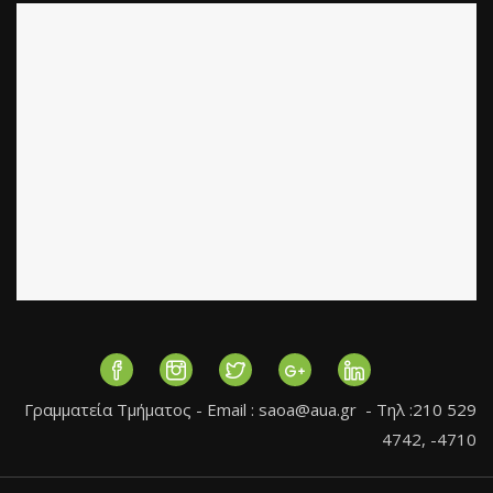
Γραμματεία Τμήματος - Εmail :
saoa@aua.gr
- Τηλ :210 529
4742, -4710