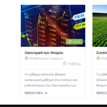
Α.Ο.Α
Οικονομικά των Θεσμών
Συνετα
Αλεξόπουλος Γεώργιος
Αλε
13 Εβδομ.
Το μάθημα αποτελεί βασικό
Το μάθ
εισαγωγικό μάθημα στις έννοιες και
εξοικε
μεθοδολογίες της Οικονομικής των
θεσμό 
Θεσμών. Η ύλη του μαθήματος
των συ
ΠΕΡΙΣΣΟΤΕΡΑ
ΠΕΡΙΣΣ
επικεντρώνεται στην εισαγωγή των
συλλο
σπουδαστών στις βασικές έννοιες της
επιχει