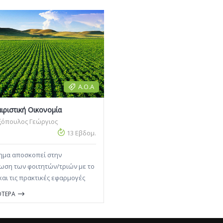
Α.Ο.Α
ιριστική Οικονομία
ξόπουλος Γεώργιος
13 Εβδομ.
ημα αποσκοπεί στην
ίωση των φοιτητών/τριών με το
και τις πρακτικές εφαρμογές
νεταιρισμών και των
ΟΤΕΡΑ
γικών μορφών
ρηματικότητας στον αγροτικό