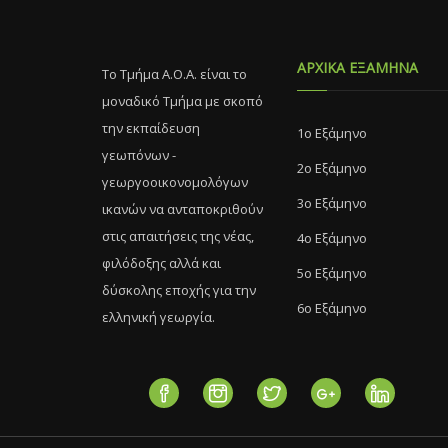
Οικονομικής των Θεσμών, τόσο της
χώρο.
παραδοσιακής σχολής όσο και της
Νέας Οικονομικής των Θεσμών (New
ΑΡΧΙΚΑ ΕΞΑΜΗΝΑ
Institutional Economics).
Το Τμήμα Α.Ο.Α. είναι το
μοναδικό Τμήμα με σκοπό
την εκπαίδευση
1ο Εξάμηνο
γεωπόνων -
2ο Εξάμηνο
γεωργοοικονομολόγων
3ο Εξάμηνο
ικανών να ανταποκριθούν
στις απαιτήσεις της νέας,
4ο Εξάμηνο
φιλόδοξης αλλά και
5ο Εξάμηνο
δύσκολης εποχής για την
6ο Εξάμηνο
ελληνική γεωργία.