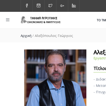
ΤΟ Τ
Αρχική
/
Αλεξόπουλος Γεώργιος
Αλεξ
Εργαστη
Τίτλο
- Διδακ
- Μετα
- Πτυχ