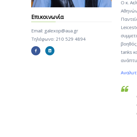
Ο κ. Α
Αθηνών
Επικοινωνία
Παντείο
Leicest
Email: galexop@aua.gr
συμμετά
Τηλέφωνο: 210 529 4894
βοηθός 
tanks κ
ανάπτυ
Αναλυτ