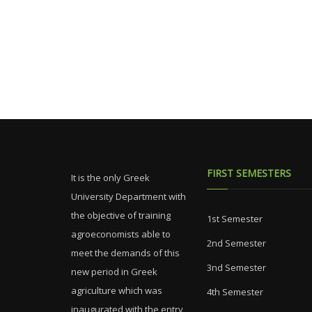
FIRST SEMESTERS
It is the only Greek
University Department with
the objective of training
1st Semester
agroeconomists able to
2nd Semester
meet the demands of this
3nd Semester
new period in Greek
agriculture which was
4th Semester
inaugurated with the entry