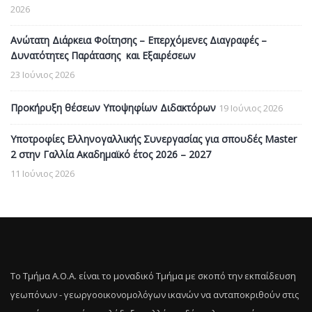
2026
Ανώτατη Διάρκεια Φοίτησης – Επερχόμενες Διαγραφές –
Δυνατότητες Παράτασης και Εξαιρέσεων
23 Ιούνιος 2026
Προκήρυξη θέσεων Υποψηφίων Διδακτόρων
19 Ιούνιος 2026
Υποτροφίες Ελληνογαλλικής Συνεργασίας για σπουδές Master
2 στην Γαλλία Ακαδημαϊκό έτος 2026 – 2027
11 Ιούνιος 2026
Το Τμήμα Α.Ο.Α. είναι το μοναδικό Τμήμα με σκοπό την εκπαίδευση
γεωπόνων - γεωργοοικονομολόγων ικανών να ανταποκριθούν στις