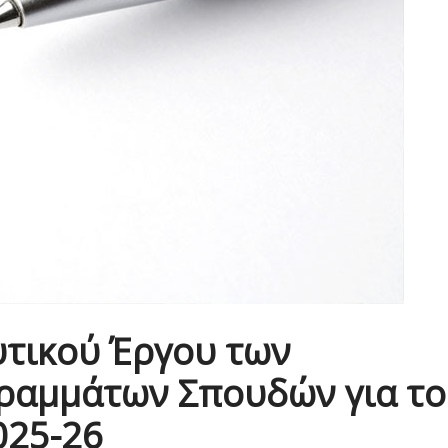
υτικού Έργου των
ραμμάτων Σπουδών για το
025-26