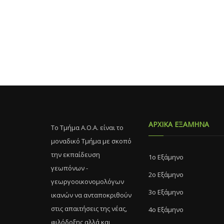
ΑΡΧΙΚΑ ΕΞΑΜΗΝΑ
Το Τμήμα Α.Ο.Α. είναι το
μοναδικό Τμήμα με σκοπό
την εκπαίδευση
1ο Εξάμηνο
γεωπόνων -
2ο Εξάμηνο
γεωργοοικονομολόγων
3ο Εξάμηνο
ικανών να ανταποκριθούν
στις απαιτήσεις της νέας,
4ο Εξάμηνο
φιλόδοξης αλλά και