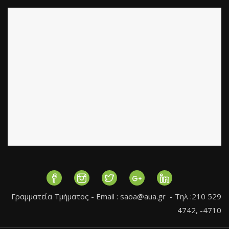
Γραμματεία Τμήματος - Εmail :
saoa@aua.gr
- Τηλ :210 529
4742, -4710