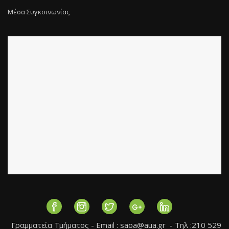
Μέσα Συγκοινωνίας
Γραμματεία Τμήματος - Εmail :
saoa@aua.gr
- Τηλ :210 529