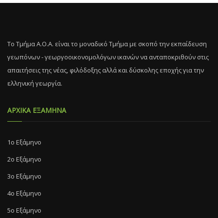
Το Τμήμα Α.Ο.Α. είναι το μοναδικό Τμήμα με σκοπό την εκπαίδευση
γεωπόνων - γεωργοοικονομολόγων ικανών να ανταποκριθούν στις
απαιτήσεις της νέας, φιλόδοξης αλλά και δύσκολης εποχής για την
ελληνική γεωργία.
ΑΡΧΙΚΑ ΕΞΑΜΗΝΑ
1ο Εξάμηνο
2ο Εξάμηνο
3ο Εξάμηνο
4ο Εξάμηνο
5ο Εξάμηνο