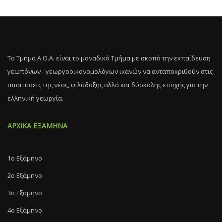
Το Τμήμα Α.Ο.Α. είναι το μοναδικό Τμήμα με σκοπό την εκπαίδευση
γεωπόνων - γεωργοοικονομολόγων ικανών να ανταποκριθούν στις
απαιτήσεις της νέας, φιλόδοξης αλλά και δύσκολης εποχής για την
ελληνική γεωργία.
ΑΡΧΙΚΑ ΕΞΑΜΗΝΑ
1ο Εξάμηνο
2ο Εξάμηνο
3ο Εξάμηνο
4ο Εξάμηνο